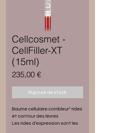
Cellcosmet -
CellFiller-XT
(15ml)
Prix
235,00 €
Rupture de stock
Baume cellulaire combleur* rides
et contour des lèvres
Les rides d’expression sont les
reflets de notre personnalité,