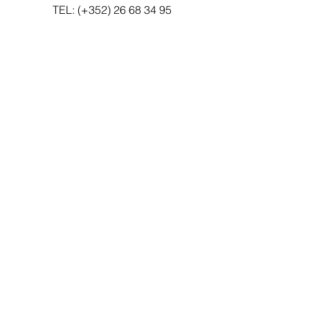
TEL: (+352)
26 68 34 95
Email:
hello@graindesable.lu
Heures d'ouverture:
Lundi - Vendredi: 09h00 - 20h00
Samedi: 09h00 - 18h00
Nos marques VEGAN
Ananné - Panier des Sens