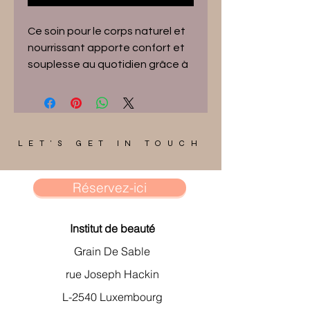
Ce soin pour le corps naturel et
nourrissant apporte confort et
souplesse au quotidien grâce à
sa formule riche en beurre de
karité et en huile d'olive
nourrissante.
LET'S GET IN TOUCH
Formule contenant 97%
d'ingrédients d'origine naturelle.
Réservez-ici
Institut de beauté
Grain De Sable
rue Joseph Hackin
L-2540 Luxembourg